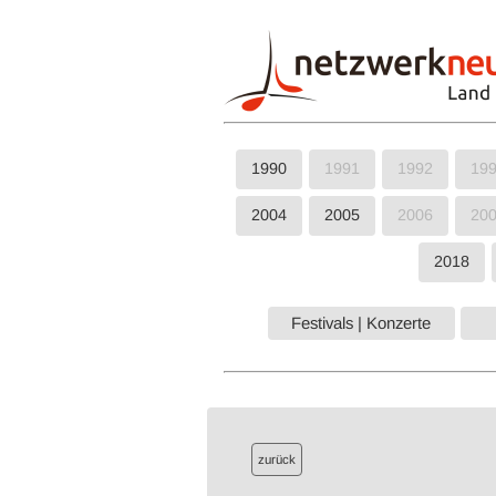
1990
1991
1992
19
2004
2005
2006
20
2018
Festivals | Konzerte
zurück