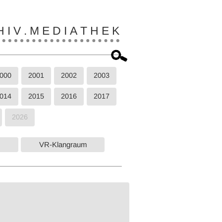
 I V . M E D I A T H E K
000
2001
2002
2003
014
2015
2016
2017
2026
VR-Klangraum