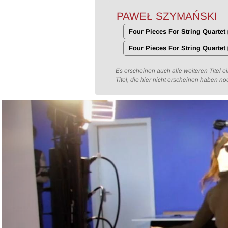
PAWEŁ SZYMAŃSKI
Four Pieces For String Quartet
Four Pieces For String Quartet
Es erscheinen auch alle weiteren Titel 
Titel, die hier nicht erscheinen haben n