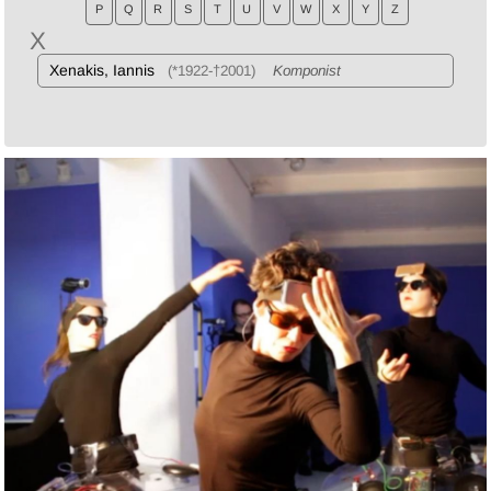
P
Q
R
S
T
U
V
W
X
Y
Z
X
Xenakis, Iannis
(*1922-†2001)
Komponist