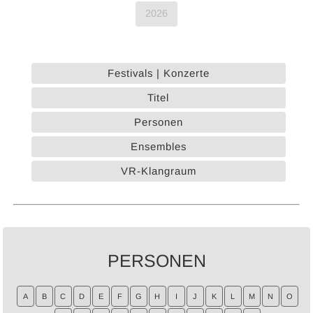
2026
Festivals | Konzerte
Titel
Personen
Ensembles
VR-Klangraum
PERSONEN
A
B
C
D
E
F
G
H
I
J
K
L
M
N
O