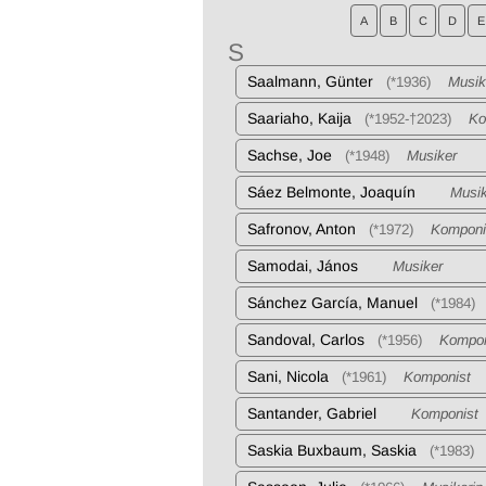
A
B
C
D
E
S
Saalmann, Günter
(*1936)
Musik
Saariaho, Kaija
(*1952-†2023)
Kom
Sachse, Joe
(*1948)
Musiker
Sáez Belmonte, Joaquín
Musik
Safronov, Anton
(*1972)
Komponi
Samodai, János
Musiker
Sánchez Garcí­a, Manuel
(*1984)
Sandoval, Carlos
(*1956)
Kompon
Sani, Nicola
(*1961)
Komponist
Santander, Gabriel
Komponist
Saskia Buxbaum, Saskia
(*1983)