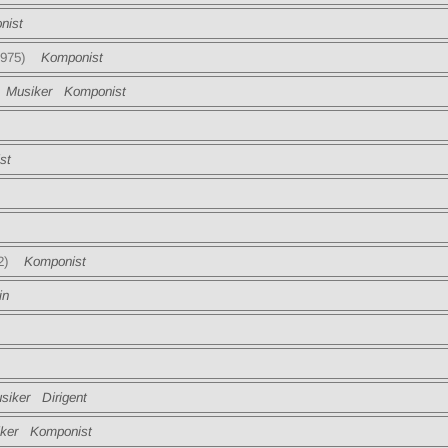
ist
1975)
Komponist
Musiker Komponist
st
2)
Komponist
in
iker Dirigent
er Komponist