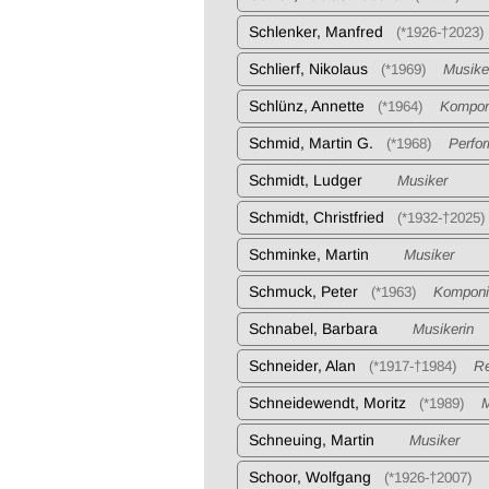
Schlenker, Manfred
(*1926-†2023)
Schlierf, Nikolaus
(*1969)
Musike
Schlünz, Annette
(*1964)
Komponi
Schmid, Martin G.
(*1968)
Perform
Schmidt, Ludger
Musiker
Schmidt, Christfried
(*1932-†2025)
Schminke, Martin
Musiker
Schmuck, Peter
(*1963)
Komponi
Schnabel, Barbara
Musikerin
Schneider, Alan
(*1917-†1984)
Reg
Schneidewendt, Moritz
(*1989)
Mu
Schneuing, Martin
Musiker
Schoor, Wolfgang
(*1926-†2007)
K