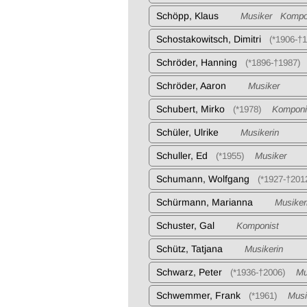
Schöpp, Klaus
Musiker Kompon
Schostakowitsch, Dimitri
(*1906-†
Schröder, Hanning
(*1896-†1987)
Schröder, Aaron
Musiker
Schubert, Mirko
(*1978)
Komponi
Schüler, Ulrike
Musikerin
Schuller, Ed
(*1955)
Musiker
Schumann, Wolfgang
(*1927-†201
Schürmann, Marianna
Musiker
Schuster, Gal
Komponist
Schütz, Tatjana
Musikerin
Schwarz, Peter
(*1936-†2006)
Mus
Schwemmer, Frank
(*1961)
Musik