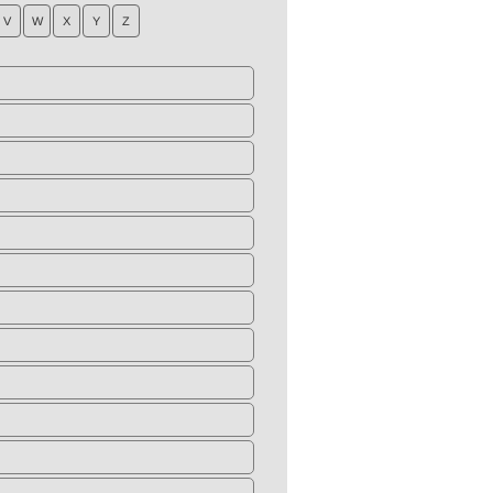
V
W
X
Y
Z