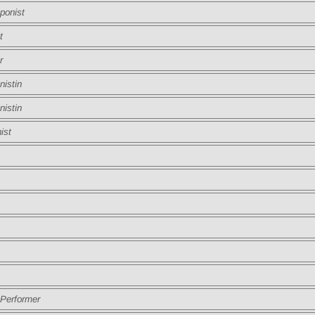
onist
t
r
istin
istin
st
erformer