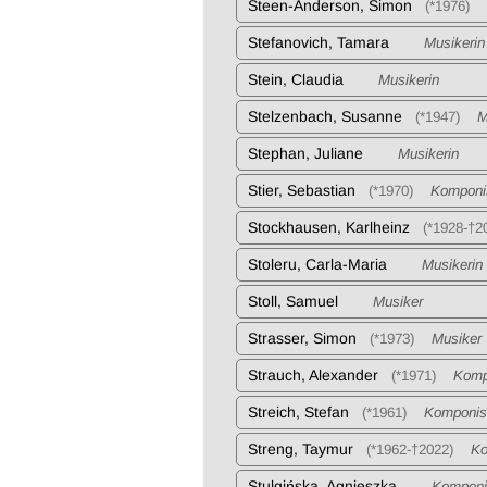
Steen-Anderson, Simon
(*1976)
K
Stefanovich, Tamara
Musikerin
Stein, Claudia
Musikerin
Stelzenbach, Susanne
(*1947)
Mus
Stephan, Juliane
Musikerin
Stier, Sebastian
(*1970)
Komponi
Stockhausen, Karlheinz
(*1928-†2
Stoleru, Carla-Maria
Musikerin
Stoll, Samuel
Musiker
Strasser, Simon
(*1973)
Musiker
Strauch, Alexander
(*1971)
Kompo
Streich, Stefan
(*1961)
Komponis
Streng, Taymur
(*1962-†2022)
Kom
Stulgińska, Agnieszka
Komponis