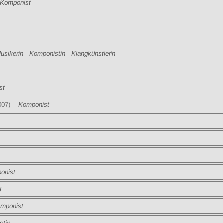
omponist
ikerin Komponistin Klangkünstlerin
st
007)
Komponist
nist
t
ponist
tin