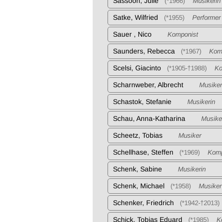
Sassoon, Julie
(*1966)
Musikerin
Satke, Wilfried
(*1955)
Performer
Sauer , Nico
Komponist
Saunders, Rebecca
(*1967)
Komp
Scelsi, Giacinto
(*1905-†1988)
Kom
Scharnweber, Albrecht
Musiker
Schastok, Stefanie
Musikerin
Schau, Anna-Katharina
Musiker
Scheetz, Tobias
Musiker
Schellhase, Steffen
(*1969)
Komp
Schenk, Sabine
Musikerin
Schenk, Michael
(*1958)
Musiker 
Schenker, Friedrich
(*1942-†2013)
Schick, Tobias Eduard
(*1985)
Ko