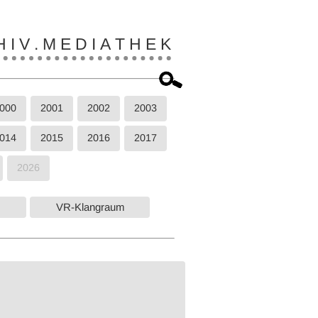
 I V . M E D I A T H E K
000
2001
2002
2003
014
2015
2016
2017
2026
VR-Klangraum