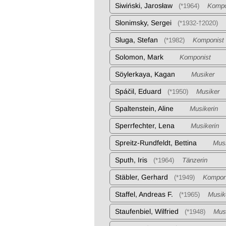
Siwiński, Jarosław
(*1964)
Kompo
Slonimsky, Sergei
(*1932-†2020)
K
Sluga, Stefan
(*1982)
Komponist
Solomon, Mark
Komponist
Söylerkaya, Kagan
Musiker
Spáčil, Eduard
(*1950)
Musiker
Spaltenstein, Aline
Musikerin
Sperrfechter, Lena
Musikerin
Spreitz-Rundfeldt, Bettina
Musik
Sputh, Iris
(*1964)
Tänzerin
Stäbler, Gerhard
(*1949)
Komponi
Staffel, Andreas F.
(*1965)
Musike
Staufenbiel, Wilfried
(*1948)
Musik