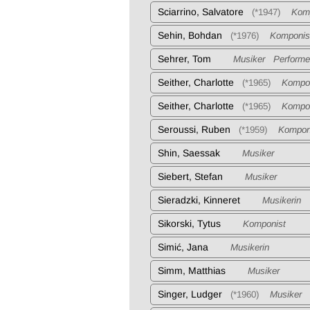
Sciarrino, Salvatore
(*1947)
Komp
Sehin, Bohdan
(*1976)
Komponis
Sehrer, Tom
Musiker Performe
Seither, Charlotte
(*1965)
Kompon
Seither, Charlotte
(*1965)
Kompon
Seroussi, Ruben
(*1959)
Komponi
Shin, Saessak
Musiker
Siebert, Stefan
Musiker
Sieradzki, Kinneret
Musikerin
Sikorski, Tytus
Komponist
Simić, Jana
Musikerin
Simm, Matthias
Musiker
Singer, Ludger
(*1960)
Musiker P