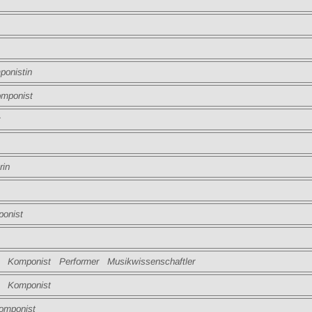
onistin
ponist
in
onist
Komponist Performer Musikwissenschaftler
Komponist
mponist