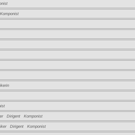
nist
omponist
erin
st
r Dirigent Komponist
er Dirigent Komponist