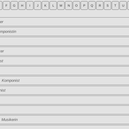
F
G
H
I
J
K
L
M
N
O
P
Q
R
S
T
U
er
ponistin
er
st
Komponist
ist
Musikerin