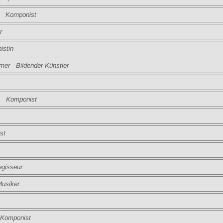
Komponist
r
stin
er Bildender Künstler
Komponist
st
isseur
siker
omponist